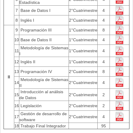
Estadística
7
Base de Datos I
2°Cuatrimestre
4
8
Inglés I
2°Cuatrimestre
4
9
Programación III
1°Cuatrimestre
8
10
Base de Datos II
1°Cuatrimestre
4
Metodología de Sistemas
11
1°Cuatrimestre
4
I
12
Inglés II
1°Cuatrimestre
4
13
Programación IV
2°Cuatrimestre
8
II
Metodología de Sistemas
14
2°Cuatrimestre
4
II
Introducción al análisis
15
2°Cuatrimestre
2
de Datos
16
Legislación
2°Cuatrimestre
2
Gestión de desarrollo de
17
2°Cuatrimestre
4
software
18
Trabajo Final Integrador
95