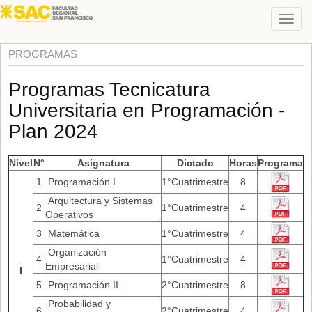
PROGRAMAS
Programas Tecnicatura
Universitaria en Programación -
Plan 2024
Nivel
N°
Asignatura
Dictado
Horas
Programa
1
Programación I
1°Cuatrimestre
8
Arquitectura y Sistemas
2
1°Cuatrimestre
4
Operativos
3
Matemática
1°Cuatrimestre
4
Organización
4
1°Cuatrimestre
4
Empresarial
I
5
Programación II
2°Cuatrimestre
8
Probabilidad y
6
2°Cuatrimestre
4